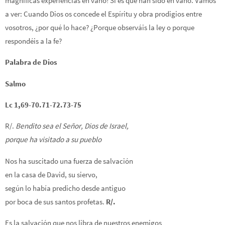
magníficas experiencias en vano! Si es que han sido en vano. Vamos
a ver: Cuando Dios os concede el Espíritu y obra prodigios entre
vosotros, ¿por qué lo hace? ¿Porque observáis la ley o porque
respondéis a la fe?
Palabra de Dios
Salmo
Lc 1,69-70.71-72.73-75
R/.
Bendito sea el Señor, Dios de Israel,
porque ha visitado a su pueblo
Nos ha suscitado una fuerza de salvación
en la casa de David, su siervo,
según lo había predicho desde antiguo
por boca de sus santos profetas.
R/.
Es la salvación que nos libra de nuestros enemigos