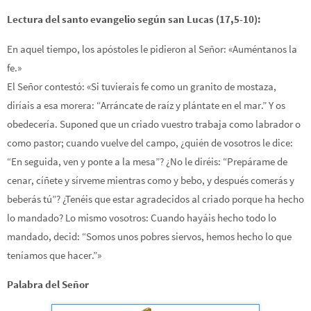
Lectura del santo evangelio según san Lucas (17,5-10):
En aquel tiempo, los apóstoles le pidieron al Señor: «Auméntanos la
fe.»
El Señor contestó: «Si tuvierais fe como un granito de mostaza,
diríais a esa morera: “Arráncate de raíz y plántate en el mar.” Y os
obedecería. Suponed que un criado vuestro trabaja como labrador o
como pastor; cuando vuelve del campo, ¿quién de vosotros le dice:
“En seguida, ven y ponte a la mesa”? ¿No le diréis: “Prepárame de
cenar, cíñete y sírveme mientras como y bebo, y después comerás y
beberás tú”? ¿Tenéis que estar agradecidos al criado porque ha hecho
lo mandado? Lo mismo vosotros: Cuando hayáis hecho todo lo
mandado, decid: “Somos unos pobres siervos, hemos hecho lo que
teníamos que hacer.”»
Palabra del Señor