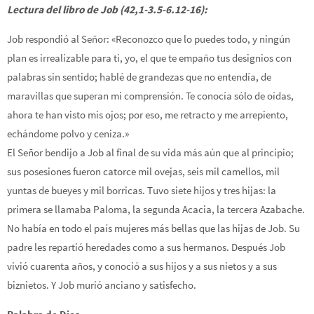
Lectura del libro de Job (42,1-3.5-6.12-16):
Job respondió al Señor: «Reconozco que lo puedes todo, y ningún
plan es irrealizable para ti, yo, el que te empaño tus designios con
palabras sin sentido; hablé de grandezas que no entendía, de
maravillas que superan mi comprensión. Te conocía sólo de oídas,
ahora te han visto mis ojos; por eso, me retracto y me arrepiento,
echándome polvo y ceniza.»
El Señor bendijo a Job al final de su vida más aún que al principio;
sus posesiones fueron catorce mil ovejas, seis mil camellos, mil
yuntas de bueyes y mil borricas. Tuvo siete hijos y tres hijas: la
primera se llamaba Paloma, la segunda Acacia, la tercera Azabache.
No había en todo el país mujeres más bellas que las hijas de Job. Su
padre les repartió heredades como a sus hermanos. Después Job
vivió cuarenta años, y conoció a sus hijos y a sus nietos y a sus
biznietos. Y Job murió anciano y satisfecho.