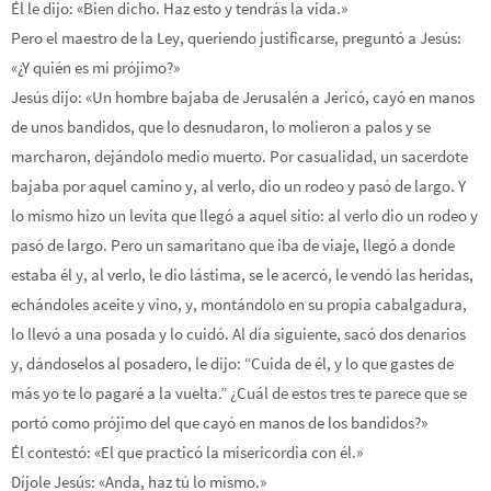
Él le dijo: «Bien dicho. Haz esto y tendrás la vida.»
Pero el maestro de la Ley, queriendo justificarse, preguntó a Jesús:
«¿Y quién es mi prójimo?»
Jesús dijo: «Un hombre bajaba de Jerusalén a Jericó, cayó en manos
de unos bandidos, que lo desnudaron, lo molieron a palos y se
marcharon, dejándolo medio muerto. Por casualidad, un sacerdote
bajaba por aquel camino y, al verlo, dio un rodeo y pasó de largo. Y
lo mismo hizo un levita que llegó a aquel sitio: al verlo dio un rodeo y
pasó de largo. Pero un samaritano que iba de viaje, llegó a donde
estaba él y, al verlo, le dio lástima, se le acercó, le vendó las heridas,
echándoles aceite y vino, y, montándolo en su propia cabalgadura,
lo llevó a una posada y lo cuidó. Al día siguiente, sacó dos denarios
y, dándoselos al posadero, le dijo: “Cuida de él, y lo que gastes de
más yo te lo pagaré a la vuelta.” ¿Cuál de estos tres te parece que se
portó como prójimo del que cayó en manos de los bandidos?»
Él contestó: «El que practicó la misericordia con él.»
Díjole Jesús: «Anda, haz tú lo mismo.»