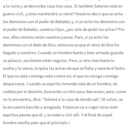
a la ruina y se derrumba casa tras casa. Si también Satanás está en
guerra civil, ¿cómo mantendrá su reino? Vosotros decís que yo echo
los demonios con el poder de Belzebú; y, si yo echo los demonios con
el poder de Belzebú, vuestros hijos, ¿por arte de quién los echan? Por
eso, ellos mismos serán vuestros jueces. Pero, si yo echo los
demonios con el dedo de Dios, entonces es que el reino de Dios ha
llegado a vosotros. Cuando un hombre fuerte y bien armado guarda
su palacio, sus bienes están seguros. Pero, si otro más fuerte lo
asalta y lo vence, le quita las armas de que se fiaba y reparte el botín.
El que no está conmigo está contra mí; el que no recoge conmigo
desparrama. Cuando un espíritu inmundo sale de un hombre, da
vueltas por el desierto, buscando un sitio para descansar; pero, como
no lo encuentra, dice: “Volveré a la casa de donde salí.” Al volver, se
la encuentra barrida y arreglada. Entonces va a coger otros siete
espíritus peores que él, y se mete a vivir allí. Y el final de aquel
hombre resulta peor que el principio.»