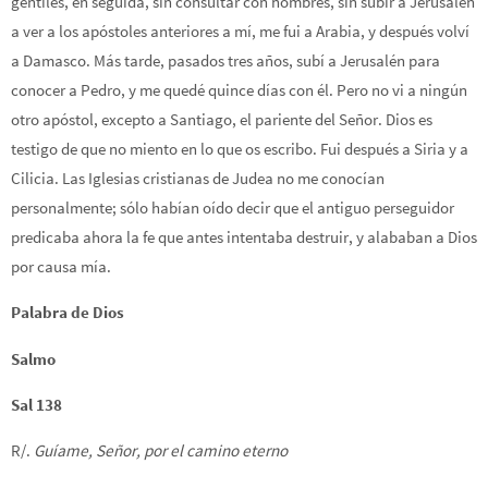
gentiles, en seguida, sin consultar con hombres, sin subir a Jerusalén
a ver a los apóstoles anteriores a mí, me fui a Arabia, y después volví
a Damasco. Más tarde, pasados tres años, subí a Jerusalén para
conocer a Pedro, y me quedé quince días con él. Pero no vi a ningún
otro apóstol, excepto a Santiago, el pariente del Señor. Dios es
testigo de que no miento en lo que os escribo. Fui después a Siria y a
Cilicia. Las Iglesias cristianas de Judea no me conocían
personalmente; sólo habían oído decir que el antiguo perseguidor
predicaba ahora la fe que antes intentaba destruir, y alababan a Dios
por causa mía.
Palabra de Dios
Salmo
Sal 138
R/.
Guíame, Señor, por el camino eterno