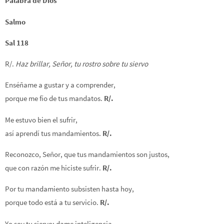
Palabra de Dios
Salmo
Sal 118
R/.
Haz brillar, Señor, tu rostro sobre tu siervo
Enséñame a gustar y a comprender,
porque me fío de tus mandatos.
R/.
Me estuvo bien el sufrir,
así aprendí tus mandamientos.
R/.
Reconozco, Señor, que tus mandamientos son justos,
que con razón me hiciste sufrir.
R/.
Por tu mandamiento subsisten hasta hoy,
porque todo está a tu servicio.
R/.
Yo soy tu siervo: dame inteligencia,