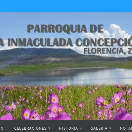
ON
CELEBRACIONES
HISTORIA
GALERÍA
NOTA