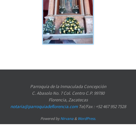
Parroquia de la Inmaculada Concepción
C. Abasolo No. 7 Col. Centro C.P. 99780
Florencia, Zacatecas
notaria@parroquiadeflorencia.com
Tel/Fax : +52 467 952 7528
Powered by
Nirvana
&
WordPress.