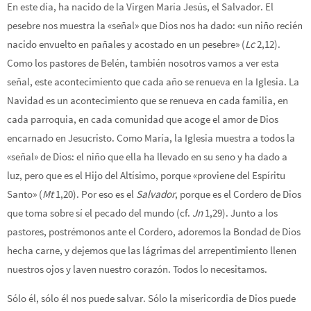
En este día, ha nacido de la Virgen María Jesús, el Salvador. El
pesebre nos muestra la «señal» que Dios nos ha dado: «un niño recién
nacido envuelto en pañales y acostado en un pesebre» (
Lc
2,12).
Como los pastores de Belén, también nosotros vamos a ver esta
señal, este acontecimiento que cada año se renueva en la Iglesia. La
Navidad es un acontecimiento que se renueva en cada familia, en
cada parroquia, en cada comunidad que acoge el amor de Dios
encarnado en Jesucristo. Como María, la Iglesia muestra a todos la
«señal» de Dios: el niño que ella ha llevado en su seno y ha dado a
luz, pero que es el Hijo del Altísimo, porque «proviene del Espíritu
Santo» (
Mt
1,20). Por eso es el
Salvador
, porque es el Cordero de Dios
que toma sobre sí el pecado del mundo (cf.
Jn
1,29). Junto a los
pastores, postrémonos ante el Cordero, adoremos la Bondad de Dios
hecha carne, y dejemos que las lágrimas del arrepentimiento llenen
nuestros ojos y laven nuestro corazón. Todos lo necesitamos.
Sólo él, sólo él nos puede salvar. Sólo la misericordia de Dios puede