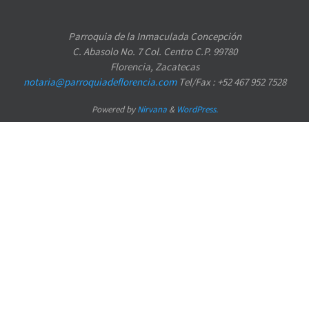
Parroquia de la Inmaculada Concepción
C. Abasolo No. 7 Col. Centro C.P. 99780
Florencia, Zacatecas
notaria@parroquiadeflorencia.com
Tel/Fax : +52 467 952 7528
Powered by
Nirvana
&
WordPress.