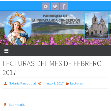
Skip
to
content
LECTURAS DEL MES DE FEBRERO
2017
Notaria Parroquial
marzo 8, 2017
Lecturas
.
Bookmark