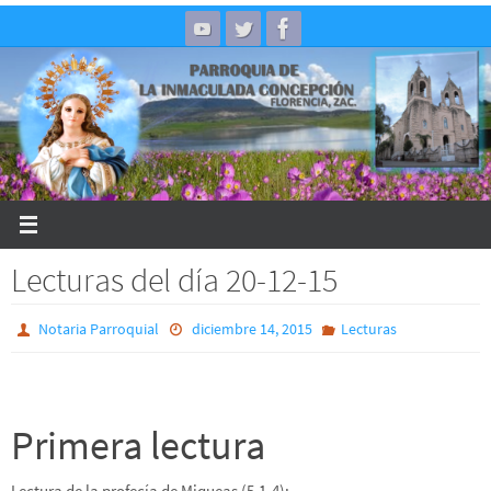
Skip
to
content
Lecturas del día 20-12-15
Notaria Parroquial
diciembre 14, 2015
Lecturas
Primera lectura
Lectura de la profecía de Miqueas (5,1-4):