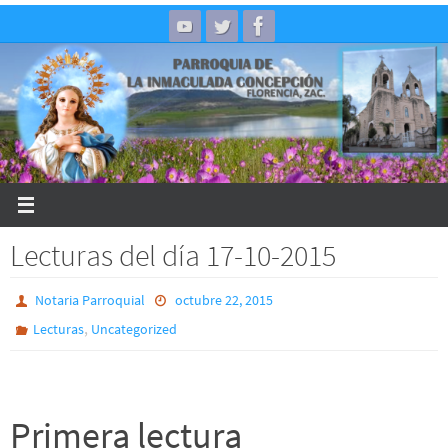
Skip
to
content
Lecturas del día 17-10-2015
Notaria Parroquial
octubre 22, 2015
,
Lecturas
Uncategorized
Primera lectura