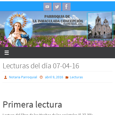
Skip
to
content
Lecturas del día 07-04-16
Notaria Parroquial
abril 9, 2016
Lecturas
Primera lectura
Lectura del libro de los Hechos de los apóstoles (5,27-33):