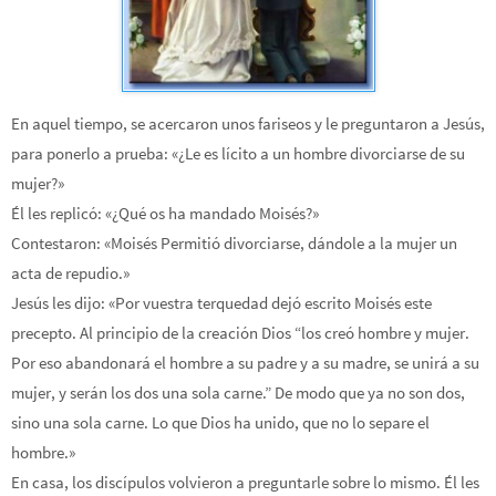
En aquel tiempo, se acercaron unos fariseos y le preguntaron a Jesús,
para ponerlo a prueba: «¿Le es lícito a un hombre divorciarse de su
mujer?»
Él les replicó: «¿Qué os ha mandado Moisés?»
Contestaron: «Moisés Permitió divorciarse, dándole a la mujer un
acta de repudio.»
Jesús les dijo: «Por vuestra terquedad dejó escrito Moisés este
precepto. Al principio de la creación Dios “los creó hombre y mujer.
Por eso abandonará el hombre a su padre y a su madre, se unirá a su
mujer, y serán los dos una sola carne.” De modo que ya no son dos,
sino una sola carne. Lo que Dios ha unido, que no lo separe el
hombre.»
En casa, los discípulos volvieron a preguntarle sobre lo mismo. Él les