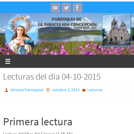
Skip
to
content
Lecturas del día 04-10-2015
Notaria Parroquial
octubre 3, 2015
Lecturas
Primera lectura
Lectura del libro del Génesis (2,18-24):