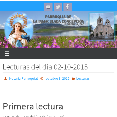
Skip
to
content
Lecturas del día 02-10-2015
Notaria Parroquial
octubre 3, 2015
Lecturas
Primera lectura
Lectura del libro del Éxodo (23,20-23a):