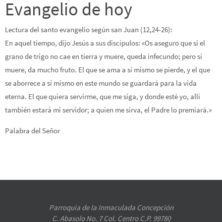
Evangelio de hoy
Lectura del santo evangelio según san Juan (12,24-26):
En aquel tiempo, dijo Jesús a sus discípulos: «Os aseguro que si el
grano de trigo no cae en tierra y muere, queda infecundo; pero si
muere, da mucho fruto. El que se ama a sí mismo se pierde, y el que
se aborrece a sí mismo en este mundo se guardará para la vida
eterna. El que quiera servirme, que me siga, y donde esté yo, allí
también estará mi servidor; a quien me sirva, el Padre lo premiará.»
Palabra del Señor
Parroquia de la Inmaculada Concepción
C. Abasolo No. 7 Col. Centro C.P. 99780